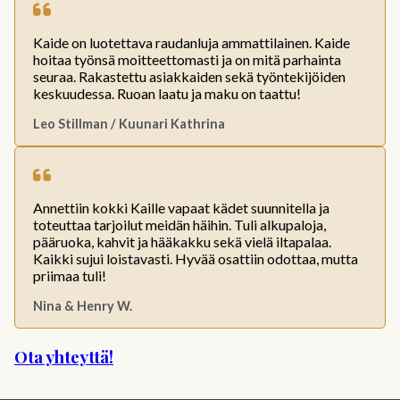
Kaide on luotettava raudanluja ammattilainen. Kaide
hoitaa työnsä moitteettomasti ja on mitä parhainta
seuraa. Rakastettu asiakkaiden sekä työntekijöiden
keskuudessa. Ruoan laatu ja maku on taattu!
Leo Stillman / Kuunari Kathrina
Annettiin kokki Kaille vapaat kädet suunnitella ja
toteuttaa tarjoilut meidän häihin. Tuli alkupaloja,
pääruoka, kahvit ja hääkakku sekä vielä iltapalaa.
Kaikki sujui loistavasti. Hyvää osattiin odottaa, mutta
priimaa tuli!
Nina & Henry W.
Ota yhteyttä!