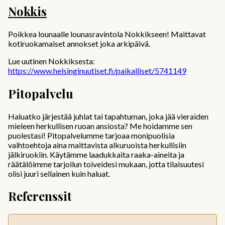
Nokkis
Poikkea lounaalle lounasravintola Nokkikseen! Maittavat
kotiruokamaiset annokset joka arkipäivä.
Lue uutinen Nokkiksesta:
https://www.helsinginuutiset.fi/paikalliset/5741149
Pitopalvelu
Haluatko järjestää juhlat tai tapahtuman, joka jää vieraiden
mieleen herkullisen ruoan ansiosta? Me hoidamme sen
puolestasi! Pitopalvelumme tarjoaa monipuolisia
vaihtoehtoja aina maittavista alkuruoista herkullisiin
jälkiruokiin. Käytämme laadukkaita raaka-aineita ja
räätälöimme tarjoilun toiveidesi mukaan, jotta tilaisuutesi
olisi juuri sellainen kuin haluat.
Referenssit